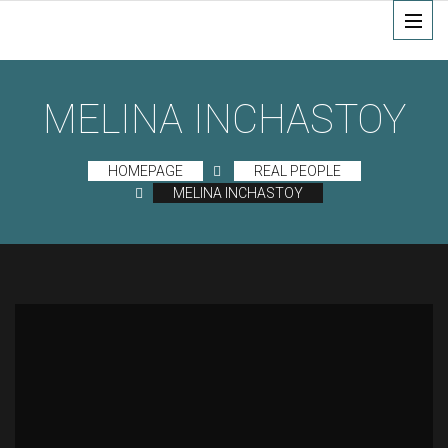
MELINA INCHASTOY
HOMEPAGE
REAL PEOPLE
MELINA INCHASTOY