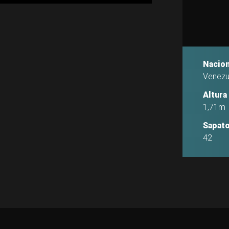
Nacion
Venezu
Altura
1,71m
Sapat
42